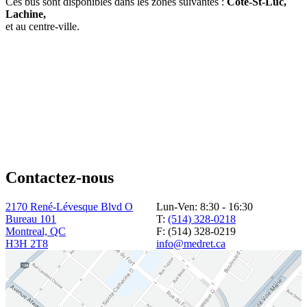
Ces bus sont disponibles dans les zones suivantes :
Cote-St-Luc,
Lachine,
et au centre-ville.
Contactez-nous
2170 René-Lévesque Blvd O
Lun-Ven: 8:30 - 16:30
Bureau 101
T:
(514) 328-0218
Montreal, QC
F: (514) 328-0219
H3H 2T8
info@medret.ca